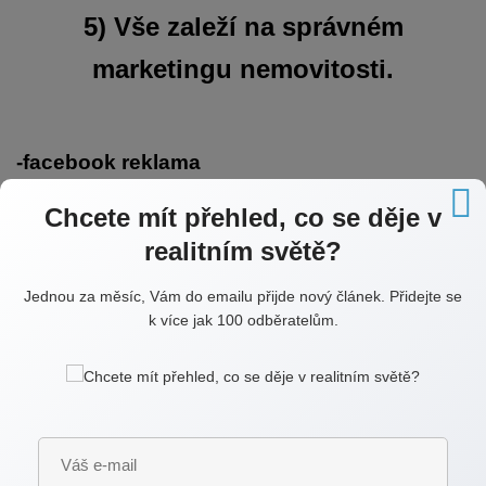
5
) Vše zaleží na správném
marketingu nemovitosti.
-
facebook reklama
Chcete mít přehled, co se děje v
realitním světě?
V těchto případech mnoha realitních makléřů
končí s propagací a budou vyčkávat na
Jednou za měsíc, Vám do emailu přijde nový článek. Přidejte se
okamžik, kdy někdo zavolá se zájmem na
k více jak 100 odběratelům.
nemovitost. Já nečekám, ale snažím se vše
dobře zacílit pomocí marketingu. Proto web
zach-petr/nemovitosti.cz
zacílím nejen pomocí
facebook reklamy, ale také jej zveřejním pomocí
reklamy na další sociální sítě, kde osloví