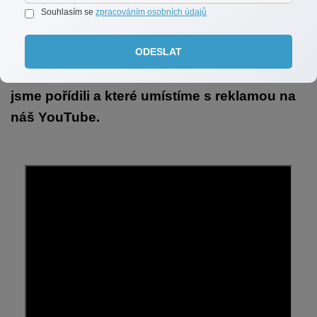
Souhlasím se
zpracováním osobních údajů
dohromady několik tisíc zájemců.
ODESLAT
-Dalším krokem marketingu je video, které
jsme pořídili a které umístíme s reklamou na
náš YouTube.