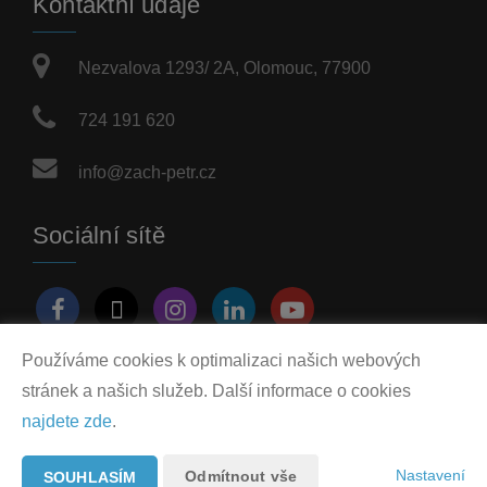
Kontaktní údaje
Nezvalova 1293/ 2A, Olomouc, 77900
724 191 620
info@zach-petr.cz
Sociální sítě
Používáme cookies k optimalizaci našich webových
stránek a našich služeb. Další informace o cookies
Vytvořeno v systému
CHYTRÝ WEB MAKLÉŘE
najdete zde
.
2026 © Tomawell s.r.o.
Nastavení
Odmítnout vše
SOUHLASÍM