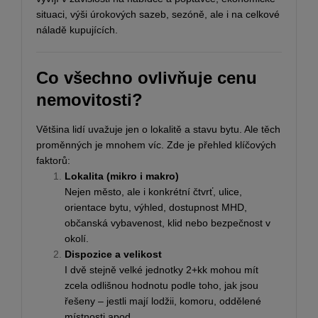
situaci, výši úrokových sazeb, sezóně, ale i na celkové
náladě kupujících.
Co všechno ovlivňuje cenu
nemovitosti?
Většina lidí uvažuje jen o lokalitě a stavu bytu. Ale těch
proměnných je mnohem víc. Zde je přehled klíčových
faktorů:
Lokalita (mikro i makro)
Nejen město, ale i konkrétní čtvrť, ulice,
orientace bytu, výhled, dostupnost MHD,
občanská vybavenost, klid nebo bezpečnost v
okolí.
Dispozice a velikost
I dvě stejně velké jednotky 2+kk mohou mít
zcela odlišnou hodnotu podle toho, jak jsou
řešeny – jestli mají lodžii, komoru, oddělené
místnosti apod.