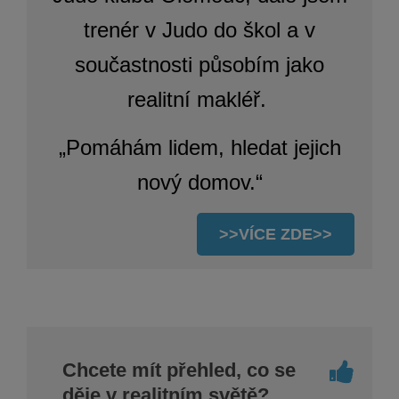
trenér v Judo do škol a v
součastnosti p
ůsobím jako
realitní makléř.
„Pomáhám lidem, hledat jejich
nový domov.“
>>VÍCE ZDE>>
Chcete mít přehled, co se
děje v realitním světě?