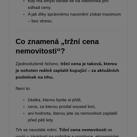
Kdy má smysl obrátit se na odborníka pro
odhad ceny.
A jak díky správnému nacenění získat maximum
– bez stresu.
Co znamená „tržní cena
nemovitosti“?
Zjednodušeně řečeno,
tržní cena je taková, kterou
je ochoten reálně zaplatit kupující – za aktuálních
podmínek na trhu.
Není to:
částka, kterou byste si přáli,
cena, za kterou prodal soused loni,
ani hodnota, kterou jste za nemovitost zaplatili
před pěti lety.
Trh se neustále mění.
Tržní cena nemovitosti
se
vyvíjí v závislosti na nabídce a poptávce, ekonomické