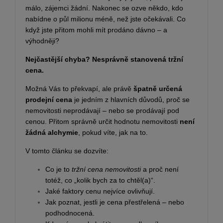
málo, zájemci žádní. Nakonec se ozve někdo, kdo
nabídne o půl milionu méně, než jste očekávali. Co
když jste přitom mohli mít prodáno dávno – a
výhodněji?
Nejčastější chyba? Nesprávně stanovená tržní
cena.
Možná Vás to překvapí, ale právě
špatně určená
prodejní cena
je jedním z hlavních důvodů, proč se
nemovitosti neprodávají – nebo se prodávají pod
cenou. Přitom správně určit hodnotu nemovitosti
není
žádná alchymie
, pokud víte, jak na to.
V tomto článku se dozvíte:
Co je to
tržní cena nemovitosti
a proč není
totéž, co „kolik bych za to chtěl(a)“.
Jaké faktory cenu nejvíce ovlivňují.
Jak poznat, jestli je cena přestřelená – nebo
podhodnocená.