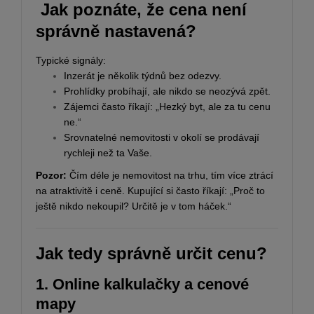
Jak poznáte, že cena není
správně nastavená?
Typické signály:
Inzerát je několik týdnů bez odezvy.
Prohlídky probíhají, ale nikdo se neozývá zpět.
Zájemci často říkají: „Hezký byt, ale za tu cenu
ne.“
Srovnatelné nemovitosti v okolí se prodávají
rychleji než ta Vaše.
Pozor:
Čím déle je nemovitost na trhu, tím více ztrácí
na atraktivitě i ceně. Kupující si často říkají: „Proč to
ještě nikdo nekoupil? Určitě je v tom háček.“
Jak tedy správně určit cenu?
1.
Online kalkulačky a cenové
mapy