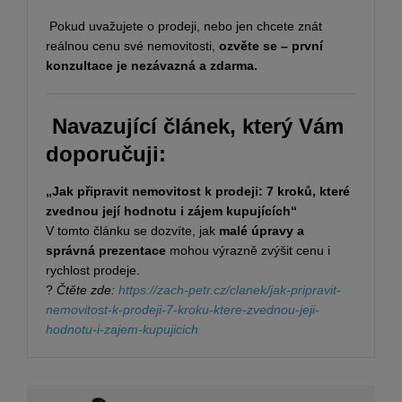
Pokud uvažujete o prodeji, nebo jen chcete znát
reálnou cenu své nemovitosti,
ozvěte se – první
konzultace je nezávazná a zdarma.
Navazující článek, který Vám
doporučuji:
„Jak připravit nemovitost k prodeji: 7 kroků, které
zvednou její hodnotu i zájem kupujících“
V tomto článku se dozvíte, jak
malé úpravy a
správná prezentace
mohou výrazně zvýšit cenu i
rychlost prodeje.
?
Čtěte zde:
https://zach-petr.cz/clanek/jak-pripravit-
nemovitost-k-prodeji-7-kroku-ktere-zvednou-jeji-
hodnotu-i-zajem-kupujicich