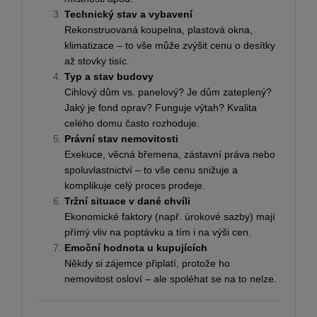
Technický stav a vybavení
Rekonstruovaná koupelna, plastová okna,
klimatizace – to vše může zvýšit cenu o desítky
až stovky tisíc.
Typ a stav budovy
Cihlový dům vs. panelový? Je dům zateplený?
Jaký je fond oprav? Funguje výtah? Kvalita
celého domu často rozhoduje.
Právní stav nemovitosti
Exekuce, věcná břemena, zástavní práva nebo
spoluvlastnictví – to vše cenu snižuje a
komplikuje celý proces prodeje.
Tržní situace v dané chvíli
Ekonomické faktory (např. úrokové sazby) mají
přímý vliv na poptávku a tím i na výši cen.
Emoční hodnota u kupujících
Někdy si zájemce připlatí, protože ho
nemovitost osloví – ale spoléhat se na to nelze.