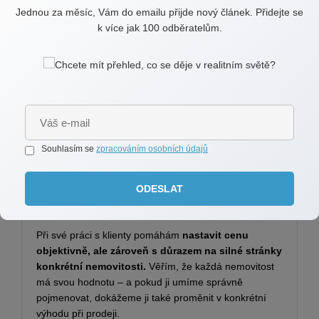
začátku?
Jednou za měsíc, Vám do emailu přijde nový článek. Přidejte se
k více jak 100 odběratelům.
Vyšší výnos:
Nemovitost s realisticky
nastavenou cenou se často prodá za víc než ta,
která je dlouho neprodejná.
Rychlejší prodej:
Snižuje se riziko vyjednávání
o slevách, tlak ze strany kupujících i časová
nejistota.
Lepší vyjednávací pozice:
Když má
nemovitost zájemce, můžete vybírat – ne být
Souhlasím se
zpracováním osobních údajů
tlačeni ke slevě.
ODESLAT
Můj přístup
Při své práci s klienty pomáhám
nastavit cenu
objektivně, ale zároveň s důrazem na silné stránky
konkrétní nemovitosti.
Věřím, že každá nemovitost
má svou hodnotu – a pokud ji umíme správně
pojmenovat, dokážeme ji také proměnit v konkrétní
výhodu při prodeji.