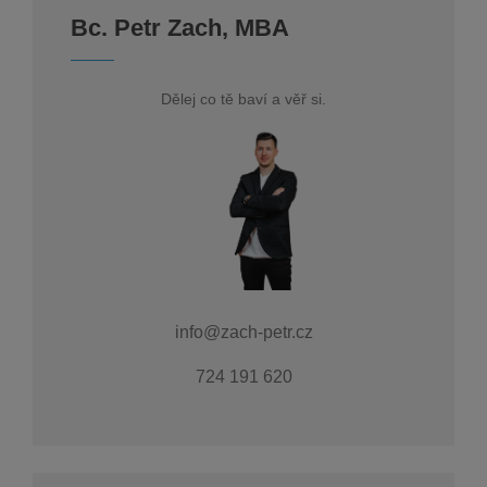
Bc. Petr Zach, MBA
Dělej co tě baví a věř si.
info@zach-petr.cz
724 191 620