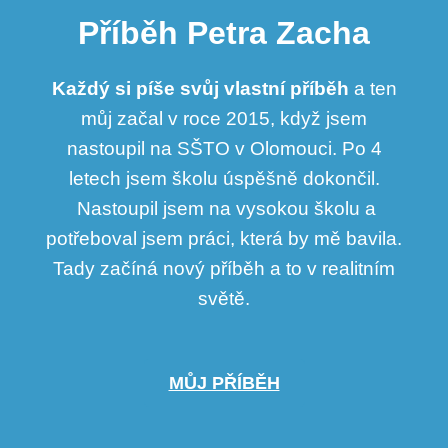
Příběh Petra Zacha
Každý si píše svůj vlastní příběh
a ten
můj
začal v roce 2015, když jsem
nastoupil na SŠTO
v Olomouci. Po 4
letech jsem školu úspěšně
dokončil.
Nastoupil jsem na vysokou školu
a
potřeboval
jsem práci, která by mě bavila.
Tady začíná nový příběh
a to v realitním
světě.
MŮJ PŘÍBĚH