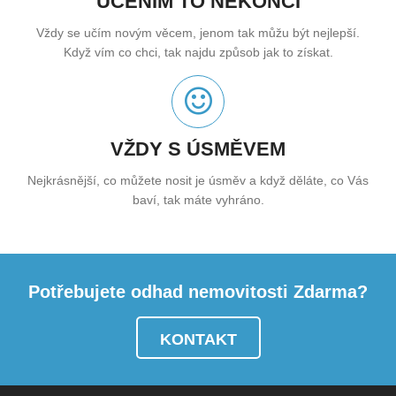
UČENÍM TO NEKONČÍ
Vždy se učím novým věcem, jenom tak můžu být nejlepší.
Když vím co chci, tak najdu způsob jak to získat.
VŽDY S ÚSMĚVEM
Nejkrásnější, co můžete nosit je úsměv a když děláte, co Vás
baví, tak máte vyhráno.
Potřebujete odhad nemovitosti Zdarma?
KONTAKT