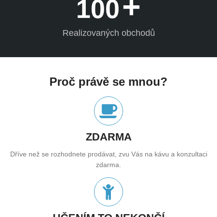
+
100
Realizovaných obchodů
Proč právě se mnou?
ZDARMA
Dříve než se rozhodnete prodávat, zvu Vás na kávu a konzultaci
zdarma.