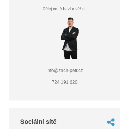
Dělej co tě baví a věř si.
info@zach-petr.cz
724 191 620
Sociální sítě