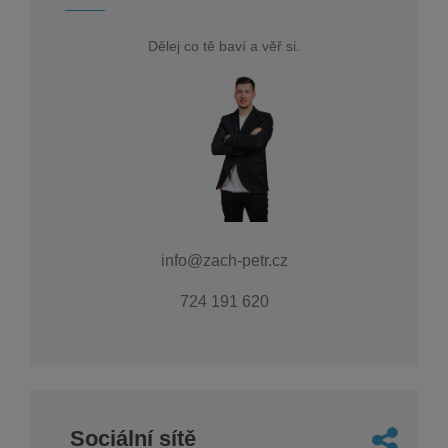
Dělej co tě baví a věř si.
info@zach-petr.cz
724 191 620
Sociální sítě