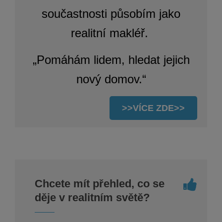
součastnosti p
ůsobím jako
realitní makléř.
„Pomáhám lidem, hledat jejich
nový domov.“
>>VÍCE ZDE>>
Chcete mít přehled, co se
děje v realitním světě?