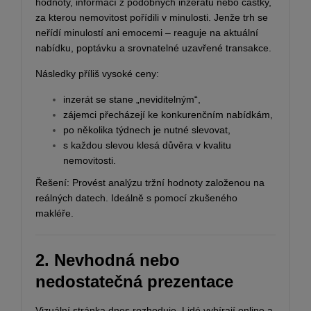
hodnoty, informací z podobných inzerátů nebo částky,
za kterou nemovitost pořídili v minulosti. Jenže trh se
neřídí minulostí ani emocemi – reaguje na aktuální
nabídku, poptávku a srovnatelné uzavřené transakce.
Následky příliš vysoké ceny:
inzerát se stane „neviditelným“,
zájemci přecházejí ke konkurenčním nabídkám,
po několika týdnech je nutné slevovat,
s každou slevou klesá důvěra v kvalitu
nemovitosti.
Řešení: Provést analýzu tržní hodnoty založenou na
reálných datech. Ideálně s pomocí zkušeného
makléře.
2. Nevhodná nebo
nedostatečná prezentace
Vizuální stránka dnes rozhoduje. Lidé vybírají online a