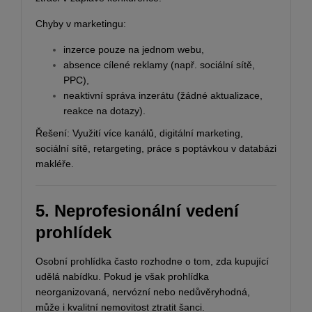
Chyby v marketingu:
inzerce pouze na jednom webu,
absence cílené reklamy (např. sociální sítě,
PPC),
neaktivní správa inzerátu (žádné aktualizace,
reakce na dotazy).
Řešení: Využití více kanálů, digitální marketing,
sociální sítě, retargeting, práce s poptávkou v databázi
makléře.
5. Neprofesionální vedení
prohlídek
Osobní prohlídka často rozhodne o tom, zda kupující
udělá nabídku. Pokud je však prohlídka
neorganizovaná, nervózní nebo nedůvěryhodná,
může i kvalitní nemovitost ztratit šanci.