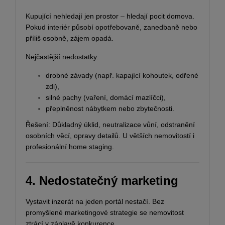
Kupující nehledají jen prostor – hledají pocit domova.
Pokud interiér působí opotřebovaně, zanedbaně nebo
příliš osobně, zájem opadá.
Nejčastější nedostatky:
drobné závady (např. kapající kohoutek, odřené
zdi),
silné pachy (vaření, domácí mazlíčci),
přeplněnost nábytkem nebo zbytečnosti.
Řešení: Důkladný úklid, neutralizace vůní, odstranění
osobních věcí, opravy detailů. U větších nemovitostí i
profesionální home staging.
4. Nedostatečný marketing
Vystavit inzerát na jeden portál nestačí. Bez
promyšlené marketingové strategie se nemovitost
ztrácí v záplavě konkurence.