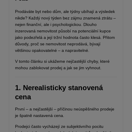
Prodáváte byt nebo dům, ale týdny ubíhají a výsledek
nikde? Každý nový týden bez zájmu znamená ztrátu –
nejen finanční, ale i psychologickou. Dlouho
inzerovaná nemovitost působí na potenciální kupce
jako podezřelá a její tržní hodnota často klesá. Přitom
důvody, proč se nemovitost neprodává, bývají
většinou opakovatelné – a napravitelné.
V tomto článku si ukážeme nejčastější chyby, které
mohou zablokovat prodej a jak se jim vyhnout.
1. Nerealisticky stanovená
cena
První – a nejčastější – příčinou neúspěšného prodeje
je špatně nastavená cena.
Prodejci často vycházejí ze subjektivního pocitu