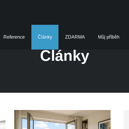
Reference
Články
ZDARMA
Můj příběh
Články