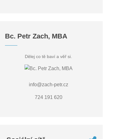
Bc. Petr Zach, MBA
Dělej co tě baví a věř si.
info@zach-petr.cz
724 191 620