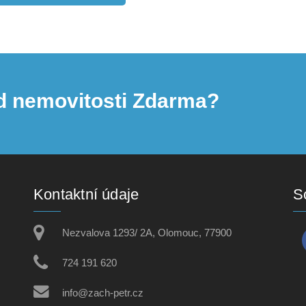
d nemovitosti Zdarma?
Kontaktní údaje
So
Nezvalova 1293/ 2A, Olomouc, 77900
724 191 620
info@zach-petr.cz