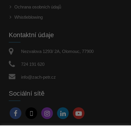
Ochrana osobních údajů
Whistleblowing
Kontaktní údaje
Nezvalova 1293/ 2A, Olomouc, 77900
724 191 620
info@zach-petr.cz
Sociální sítě