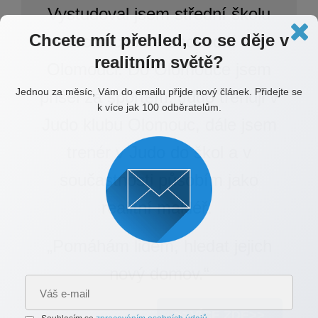
Vystudoval jsem střední školu
Chcete mít přehled, co se děje v
technickou a obchodní v
realitním světě?
Olomouci. Do Olomouce jsem
Jednou za měsíc, Vám do emailu přijde nový článek. Přidejte se
přišel za sportem. Judo trénuji v
k více jak 100 odběratelům.
Judo klubu Olomouc, dále jsem
trenér v Judo do škol a v
součastnosti p
ůsobím jako
realitní makléř.
„Pomáhám lidem, hledat jejich
nový domov.“
>>VÍCE ZDE>>