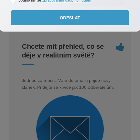
Souhlasím se
zpracováním osobních údajů
ODESLAT
Chcete mít přehled, co se
děje v realitním světě?
Jednou za měsíc, Vám do emailu přijde nový
článek. Přidejte se k více jak 100 odběratelům.