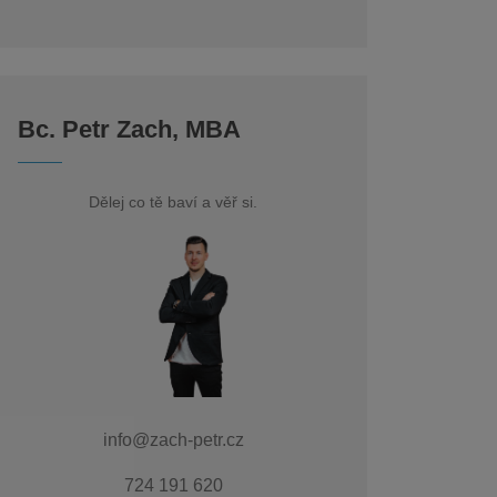
Bc. Petr Zach, MBA
Dělej co tě baví a věř si.
info@zach-petr.cz
724 191 620