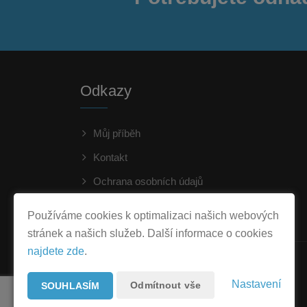
Odkazy
Můj příběh
Kontakt
Ochrana osobních údajů
Whistleblowing
Používáme cookies k optimalizaci našich webových
stránek a našich služeb. Další informace o cookies
najdete zde
.
Nastavení
Odmítnout vše
SOUHLASÍM