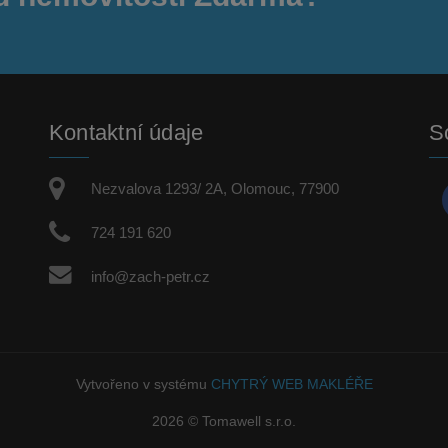
Kontaktní údaje
So
Nezvalova 1293/ 2A, Olomouc, 77900
724 191 620
info@zach-petr.cz
Vytvořeno v systému
CHYTRÝ WEB MAKLÉŘE
2026 © Tomawell s.r.o.