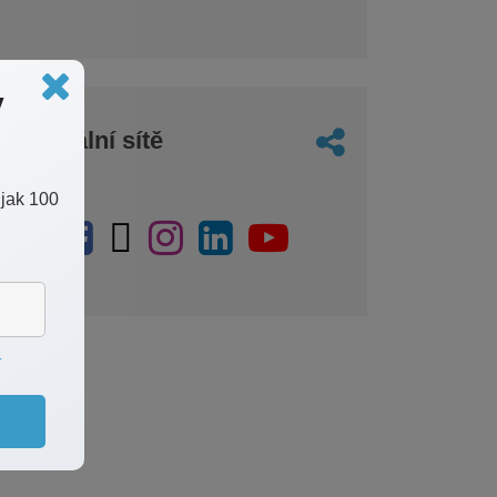
v
Sociální sítě
 jak 100
ů