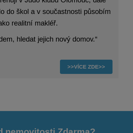
o do škol a v součastnosti p
ůsobím
ako realitní makléř.
em, hledat jejich nový domov.“
>>VÍCE ZDE>>
d nemovitosti Zdarma?