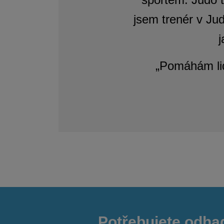
jsem trenér v Jud
j
„Pomáhám lid
Potřebujete odha