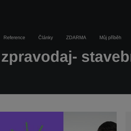
Reference
Články
ZDARMA
Můj příběh
í zpravodaj- staveb