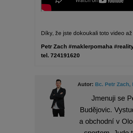
Díky, že jste dokoukali toto video
Petr Zach
#maklerpomaha
#realit
tel. 724191620
Autor:
Bc. Petr Zach
Jmenuji se P
Budějovic. Vystu
a obchodní v Olo
sportem. Judo t