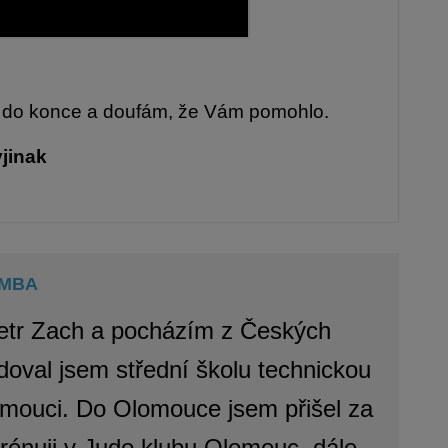
 až do konce a doufám, že Vám pomohlo.
yjinak
, MBA
etr Zach a pocházím z Českých
doval jsem střední školu technickou
mouci. Do Olomouce jsem přišel za
rénuji v Judo klubu Olomouc, dále