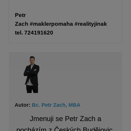
Petr
Zach
#maklerpomaha
#realityjinak
tel. 724191620
Autor:
Bc. Petr Zach, MBA
Jmenuji se Petr Zach a
pocházím z Českých Budějovic.