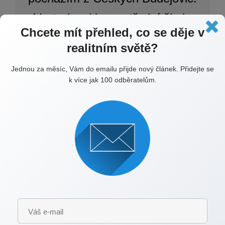
Vystudoval jsem střední školu
Chcete mít přehled, co se děje v
technickou a obchodní v
realitním světě?
Olomouci. Do Olomouce jsem
Jednou za měsíc, Vám do emailu přijde nový článek. Přidejte se
přišel za sportem. Judo trénuji v
k více jak 100 odběratelům.
Judo klubu Olomouc, dále jsem
trenér v Judo do škol a v
součastnosti p
ůsobím jako
realitní makléř.
„Pomáhám lidem, hledat jejich
nový domov.“