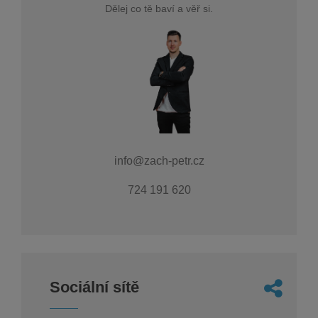
Dělej co tě baví a věř si.
info@zach-petr.cz
724 191 620
Sociální sítě