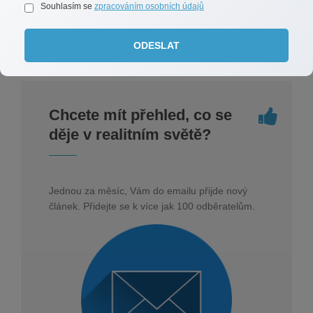
Souhlasím se
zpracováním osobních údajů
>>VÍCE ZDE>>
ODESLAT
Chcete mít přehled, co se
děje v realitním světě?
Jednou za měsíc, Vám do emailu přijde nový
článek. Přidejte se k více jak 100 odběratelům.