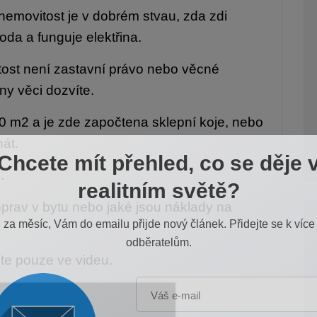
i nemovitost je v dobrém stvau, zda zdi
da a funguje elektřina.
itost není zastavní právo nebo věcné
ny věci dozvíte.
0 m2 a je zde započtena sklepní koje, nebo
nát.
Chcete mít přehled, co se děje 
.
realitním světě?
 oprav v bytu nebo jaké jsou náklady na
za měsíc, Vám do emailu přijde nový článek. Přidejte se k více
odběratelům.
íte pouze ve videu.