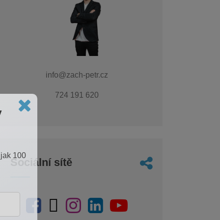
info@zach-petr.cz
724 191 620
v
 jak 100
Sociální sítě