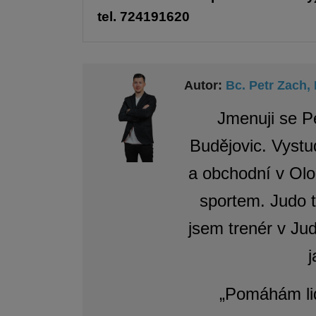
tel. 724191620
Autor:
Bc. Petr Zach
Jmenuji se P
Budějovic. Vystu
a obchodní v Olo
sportem. Judo t
jsem trenér v Jud
j
„Pomáhám lid