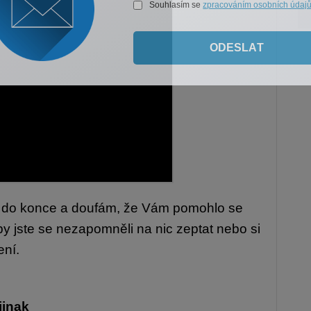
Souhlasím se
zpracováním osobních údaj
ODESLAT
 až do konce a doufám, že Vám pomohlo se
aby jste se nezapomněli na nic zeptat nebo si
ení.
jinak