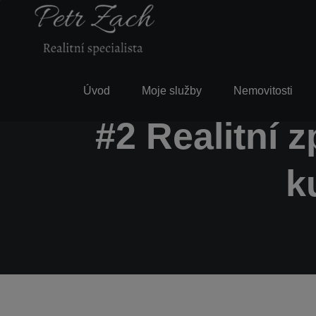
Úvod
Moje služby
Nemovitosti
#2 Realitní z
k