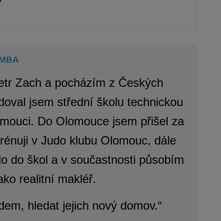
, MBA
etr Zach a pocházím z Českých
doval jsem střední školu technickou
mouci. Do Olomouce jsem přišel za
rénuji v Judo klubu Olomouc, dále
o do škol a v součastnosti p
ůsobím
ako realitní makléř.
em, hledat jejich nový domov.“