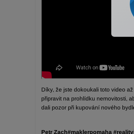
Díky, že jste dokoukali toto video
připravit na prohlídku nemovitosti, 
dali pozor při kupování nového bydl
Petr Zach
#maklerpomaha
#reality