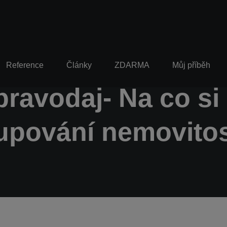
Reference
Články
ZDARMA
Můj příběh
pravodaj- Na co si
upování nemovitos