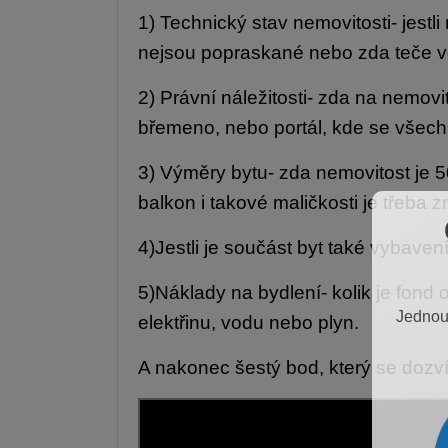
1) Technický stav nemovitosti- jestl
nejsou popraskané nebo zda teče vo
2) Právní náležitosti- zda na nemov
břemeno, nebo portál, kde se všech
3) Výměry bytu- zda nemovitost je 5
balkon i takové maličkosti je třeba z
4)Jestli je součást byt také vybavení
5)Náklady na bydlení- kolik je fond
Jednou 
elektřinu, vodu nebo plyn.
A nakonec šestý bod, který se dozv