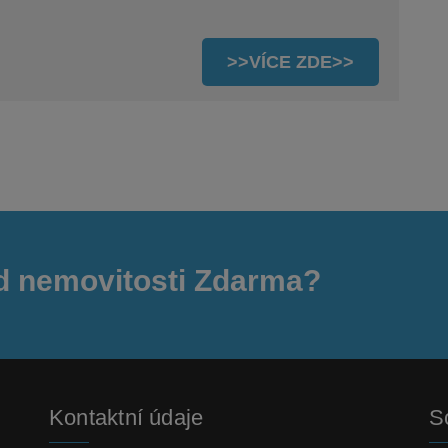
>>VÍCE ZDE>>
d nemovitosti Zdarma?
Kontaktní údaje
So