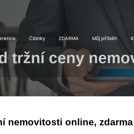
erence
Články
ZDARMA
Můj příběh
K
 tržní ceny nemov
í nemovitosti online, zdarma