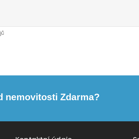
jů
d nemovitosti Zdarma?