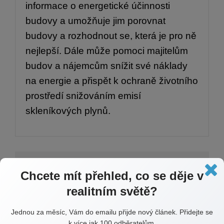
informace o energetické účinnosti
budovy a umožňuje jim porovnat
budovy a rozhodnout se, která je pro ně
nejlepší. Dále může pomoci majitelům
budov a nájemcům snížit své náklady
na energie a přispět k ochraně životního
prostředí snižováním emisí
skleníkových plynů.
Chcete mít přehled, co se děje v
realitním světě?
Jednou za měsíc, Vám do emailu přijde nový článek. Přidejte se
k více jak 100 odběratelům.