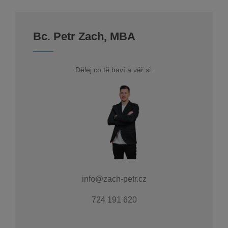
Bc. Petr Zach, MBA
Dělej co tě baví a věř si.
info@zach-petr.cz
724 191 620