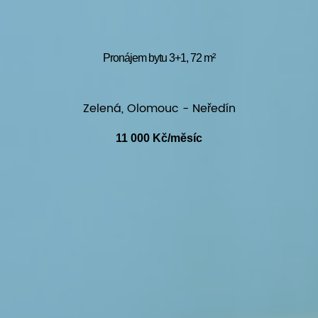
Pronájem bytu 3+1, 72 m²
Zelená, Olomouc - Neředín
11 000 Kč/měsíc