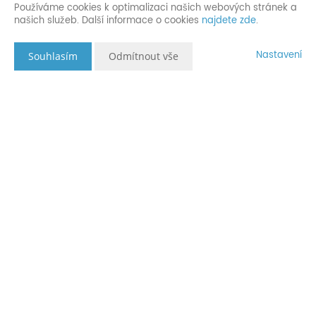
Používáme cookies k optimalizaci našich webových stránek a
našich služeb. Další informace o cookies
najdete zde
.
Nastavení
Souhlasím
Odmítnout vše
Popis nemovitosti
Pronájem moderního a zrekonstruovaného
bytu 1+kk na ulici Horní lán 6A. Díky
orientaci bytu je zde pohodové a klidné
bydlení.
Jedná se o prostorný byt, ve čtvrtém patře
moderního bytového domu.
Kuchyňská linka je vybavena vestavnými