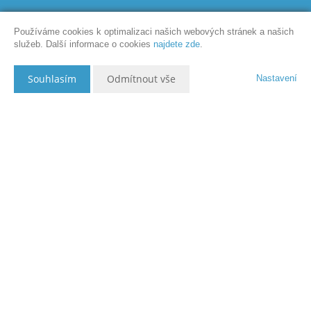
Používáme cookies k optimalizaci našich webových stránek a našich
služeb. Další informace o cookies
najdete zde
.
Souhlasím
Odmítnout vše
Nastavení
Popis nemovitosti
Byt 2+1 s lodžií
v posledním patře panelového domu v
Hranicích je skvělou volbou pro ty, kdo hledají
klidné a
komfortní bydlení
. Byt má
užitnou plochu 50 m²
a
celkovou podlahovou plochu 53,5 m²
, což nabízí
dostatek prostoru pro pohodlné žití.
Výhled, soukromí a
výborná občanská vybavenost
jsou hlavními přednostmi
této nemovitosti.